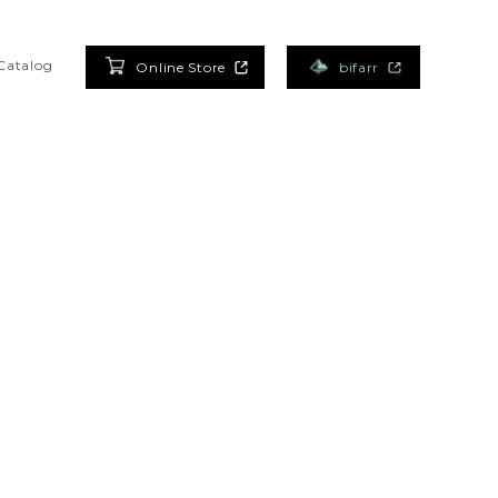
Catalog
Online Store
bifarr