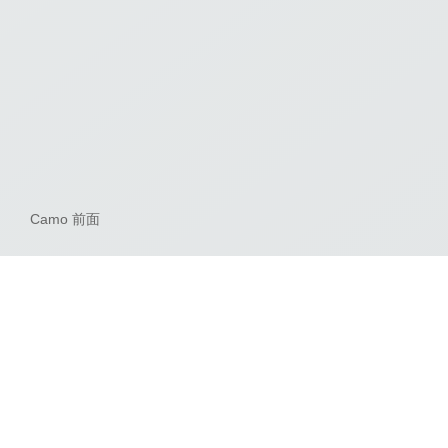
Camo 前面
TOP
Products 製品情報
フィッシングアクセサリー
プラ
大型のプライヤーにも対