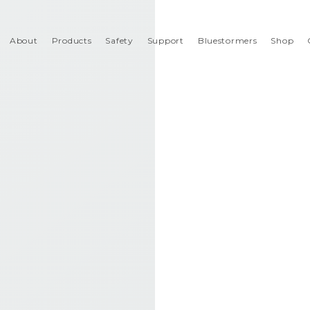
About
Products
Safety
Support
Bluestormers
Shop