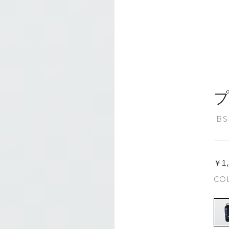
B
￥1
CO