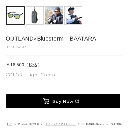
OUTLAND×Bluestorm BAATARA
BSJ-BA02
￥16,500（税込）
COLOR：Light Green
TOP
Products 製品情報
フィッシングアクセサリー
OUTLAND×Bluestorm BAATARA