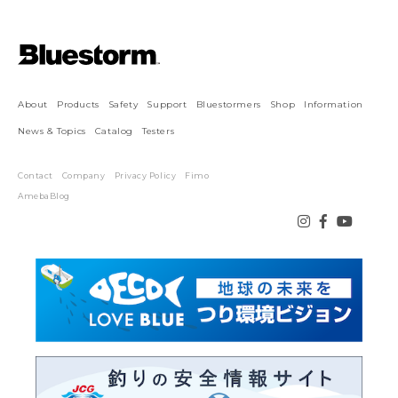
About
Products
Safety
Support
Bluestormers
Shop
Information
News & Topics
Catalog
Testers
Contact
Company
Privacy Policy
Fimo
AmebaBlog