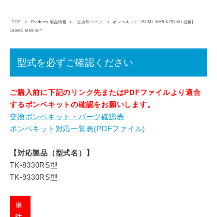
TOP
Products 製品情報
交換用パーツ
ボンベキット 16UML MK5 KIT[UML社製]
16UML MK5 KIT
型式を必ずご確認ください
ご購入前に下記のリンク先またはPDFファイルより適合
するボンベキットの確認をお願いします。
交換ボンベキット・パーツ確認表
ボンベキット対応一覧表(PDFファイル)
【対応製品（型式名）】
TK-8330RS型
TK-9330RS型
※