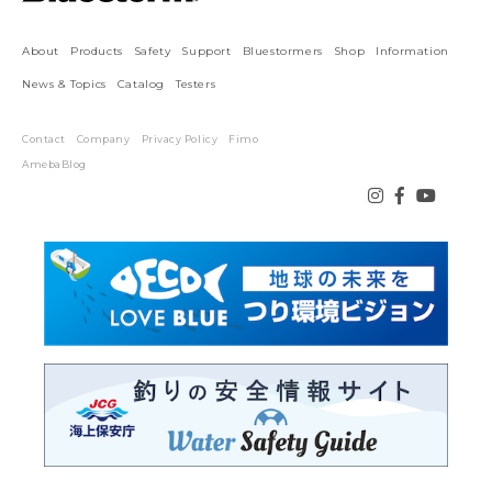
About
Products
Safety
Support
Bluestormers
Shop
Information
News & Topics
Catalog
Testers
Contact
Company
Privacy Policy
Fimo
AmebaBlog