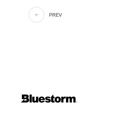
PREV
About
Products
Safety
Support
Bluestormers
Sho
Information
News & Topics
Catalog
Testers